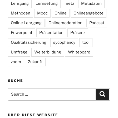
Lehrgang
Lernsetting
meta
Metadaten
Methoden
Mooc
Online
Onlineangebote
Online Lehrgang
Onlinemoderation
Podcast
Powerpoint
Präsentation
Präsenz
Qualitätssicherung
sycophancy
tool
Umfrage
Weiterbildung
Whiteboard
zoom
Zukunft
SUCHE
Search
Search
for:
ÜBER DIESE WEBSITE