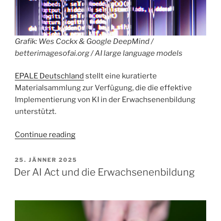
Grafik: Wes Cockx & Google DeepMind /
betterimagesofai.org / AI large language models
EPALE Deutschland
stellt eine kuratierte
Materialsammlung zur Verfügung, die die effektive
Implementierung von KI in der Erwachsenenbildung
unterstützt.
„KI-
Continue reading
Ressourcen-
KIT
POSTED
25. JÄNNER 2025
ON
für
Der AI Act und die Erwachsenenbildung
die
Erwachsenenbildung“