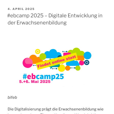
bestätigt
Vorteile
POSTED
4. APRIL 2025
ON
von
#ebcamp 2025 – Digitale Entwicklung in
Social
der Erwachsenenbildung
Blended
Learning“
bifeb
Die Digitalisierung prägt die Erwachsenenbildung wie