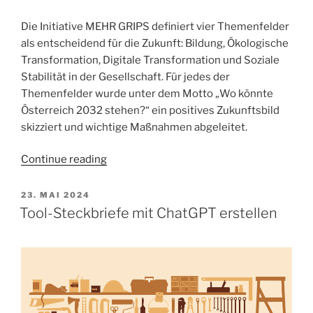
Die Initiative MEHR GRIPS definiert vier Themenfelder
als entscheidend für die Zukunft: Bildung, Ökologische
Transformation, Digitale Transformation und Soziale
Stabilität in der Gesellschaft. Für jedes der
Themenfelder wurde unter dem Motto „Wo könnte
Österreich 2032 stehen?“ ein positives Zukunftsbild
skizziert und wichtige Maßnahmen abgeleitet.
„Eine
Continue reading
Vision
für
POSTED
23. MAI 2024
ON
Bildung
Tool-Steckbriefe mit ChatGPT erstellen
und
Digitales
im
Jahr
2032“