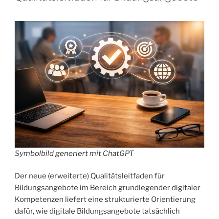
in
der
Erwachsenenbildung
verändern
können“
Symbolbild generiert mit ChatGPT
Der neue (erweiterte) Qualitätsleitfaden für
Bildungsangebote im Bereich grundlegender digitaler
Kompetenzen liefert eine strukturierte Orientierung
dafür, wie digitale Bildungsangebote tatsächlich