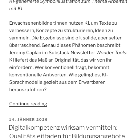
KI-generierte Symbolillustration zum Thema Arbeiten
mit KI
Erwachsenenbildner:innen nutzen KI, um Texte zu
verbessern, Konzepte zu strukturieren, Ideen zu
sammeln. Die Ergebnisse sind oft solide, aber selten
überraschend. Genau dieses Phänomen beschreibt
Jeremy Caplan im Substack-Newsletter
Wonder Tools
:
KI liefert das Maß an Originalität, das wir von ihr
einfordern. Wer konventionell fragt, bekommt
konventionelle Antworten. Wie gelingt es, KI-
Sprachmodelle gezielt aus dem Erwartbaren
herauszuführen?
„Wie
Continue reading
ungewöhnliche
Prompts
POSTED
14. JÄNNER 2026
ON
die
Digitalkompetenz wirksam vermitteln:
Arbeit
Qualitätsleitfaden für Bildungsangebote