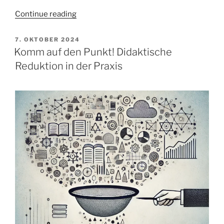
„Der
Continue reading
AI
Act
POSTED
7. OKTOBER 2024
ON
und
Komm auf den Punkt! Didaktische
die
Reduktion in der Praxis
Erwachsenenbildung“