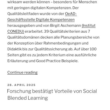
wirksam werden können – besonders für Menschen
mit geringen digitalen Kompetenzen. Der
Qualitätsleitfaden wurde von der
OeAD-
Geschäftsstelle Digitale Kompetenzen
herausgegeben und von Birgit Aschemann
(Institut
CONEDU)
erarbeitet. 39 Qualitätskriterien aus 7
Qualitätsdomänen decken alle Planungsbereiche von
der Konzeption über Rahmenbedingungen und
Didaktik bis zur Qualitätssicherung ab. Auf über 100
Seiten gibt es zu jedem Kriterium eine ausführliche
Erläuterung und Good Practice Beispiele.
„Digitalkompetenz
Continue reading
wirksam
vermitteln:
POSTED
28. APRIL 2025
ON
Qualitätsleitfaden
Forschung bestätigt Vorteile von Social
für
Blended Learning
Bildungsangebote“