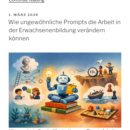
die
KI
POSTED
1. MÄRZ 2026
ON
immer
Wie ungewöhnliche Prompts die Arbeit in
Recht
der Erwachsenenbildung verändern
gibt:
können
Was
Sycophancy
für
die
Erwachsenenbildung
bedeutet“