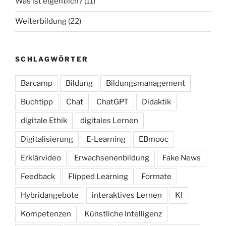
Was ist eigentlich?
(11)
Weiterbildung
(22)
SCHLAGWÖRTER
Barcamp
Bildung
Bildungsmanagement
Buchtipp
Chat
ChatGPT
Didaktik
digitale Ethik
digitales Lernen
Digitalisierung
E-Learning
EBmooc
Erklärvideo
Erwachsenenbildung
Fake News
Feedback
Flipped Learning
Formate
Hybridangebote
interaktives Lernen
KI
Kompetenzen
Künstliche Intelligenz