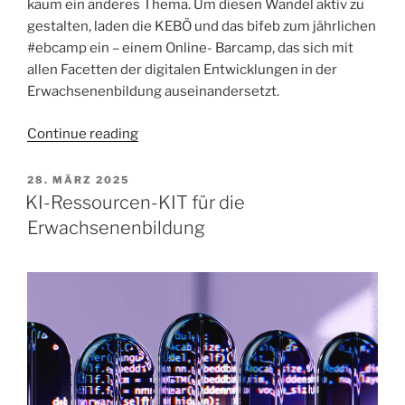
kaum ein anderes Thema. Um diesen Wandel aktiv zu
gestalten, laden die KEBÖ und das bifeb zum jährlichen
#ebcamp ein – einem Online- Barcamp, das sich mit
allen Facetten der digitalen Entwicklungen in der
Erwachsenenbildung auseinandersetzt.
„#ebcamp
Continue reading
2025
–
POSTED
28. MÄRZ 2025
ON
Digitale
KI-Ressourcen-KIT für die
Entwicklung
Erwachsenenbildung
in
der
Erwachsenenbildung“