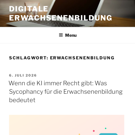
Skip
DIGITALE
to
ERWACHSENENBILDUNG
content
Menu
SCHLAGWORT:
ERWACHSENENBILDUNG
POSTED
6. JULI 2026
ON
Wenn die KI immer Recht gibt: Was
Sycophancy für die Erwachsenenbildung
bedeutet