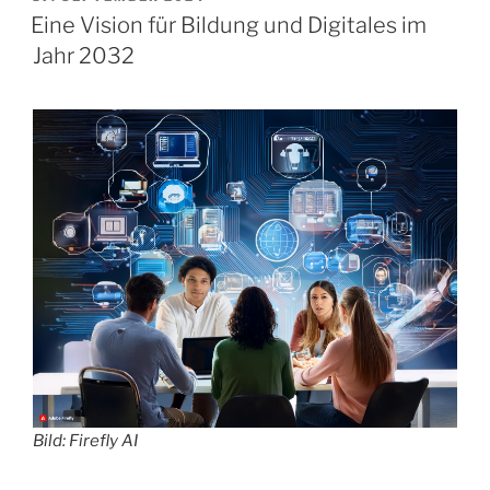
ON
Punkt!
Eine Vision für Bildung und Digitales im
Didaktische
Jahr 2032
Reduktion
in
der
Praxis“
Bild: Firefly AI