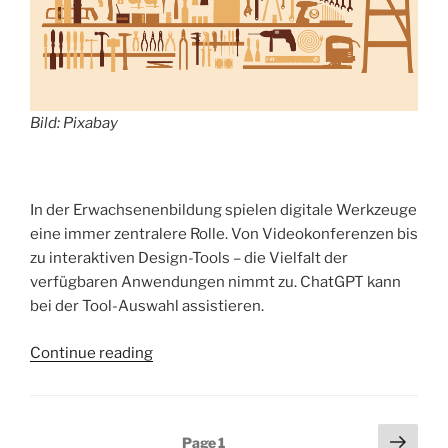
Bild: Pixabay
In der Erwachsenenbildung spielen digitale Werkzeuge
eine immer zentralere Rolle. Von Videokonferenzen bis
zu interaktiven Design-Tools – die Vielfalt der
verfügbaren Anwendungen nimmt zu. ChatGPT kann
bei der Tool-Auswahl assistieren.
„Tool-
Continue reading
Steckbriefe
mit
ChatGPT
Seitennummerierung
Next
Page
1
erstellen“