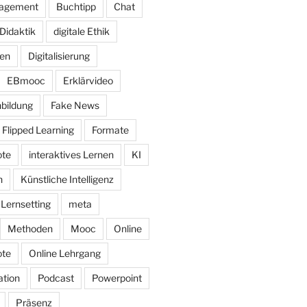
nagement
Buchtipp
Chat
Didaktik
digitale Ethik
nen
Digitalisierung
EBmooc
Erklärvideo
bildung
Fake News
Flipped Learning
Formate
ote
interaktives Lernen
KI
n
Künstliche Intelligenz
Lernsetting
meta
Methoden
Mooc
Online
ote
Online Lehrgang
tion
Podcast
Powerpoint
Präsenz