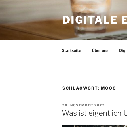
Skip
to
DIGITALE
content
Startseite
Über uns
Dig
SCHLAGWORT:
MOOC
POSTED
20. NOVEMBER 2022
ON
Was ist eigentlich