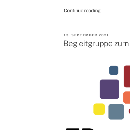
„Was
Continue reading
ist
eigentlich
Udemy?“
POSTED
13. SEPTEMBER 2021
ON
Begleitgruppe zu