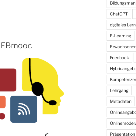
Bildungsma
ChatGPT
digitales Ler
E-Learning
m EBmooc
Erwachsenen
Feedback
Hybridangeb
Kompetenze
Lehrgang
Metadaten
Onlineangeb
Onlinemodera
Präsentation