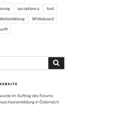
herung
sycophancy
tool
Weiterbildung
Whiteboard
unft
Search
WEBSITE
wurde im Auftrag des Forums
rwachsenenbildung in Österreich