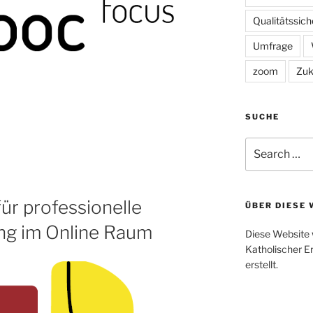
Qualitätssic
Umfrage
zoom
Zuk
pe
SUCHE
Search
for:
für professionelle
ÜBER DIESE 
ng im Online Raum
Diese Website 
Katholischer E
erstellt.