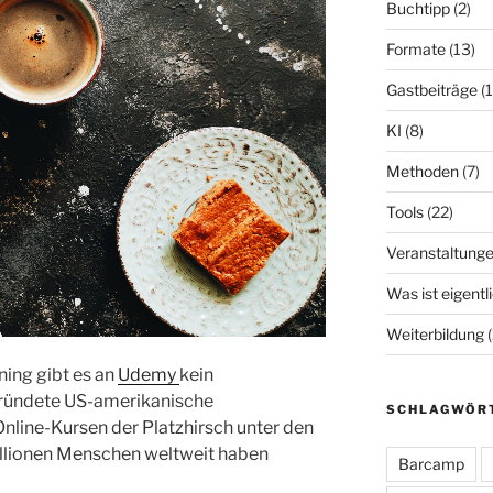
Buchtipp
(2)
Formate
(13)
Gastbeiträge
(1
KI
(8)
Methoden
(7)
Tools
(22)
Veranstaltung
Was ist eigentl
Weiterbildung
(
ning gibt es an
Udemy
kein
ündete US-amerikanische
SCHLAGWÖR
nline-Kursen der Platzhirsch unter den
illionen Menschen weltweit haben
Barcamp