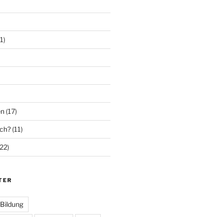
1)
en
(17)
ich?
(11)
22)
TER
Bildung