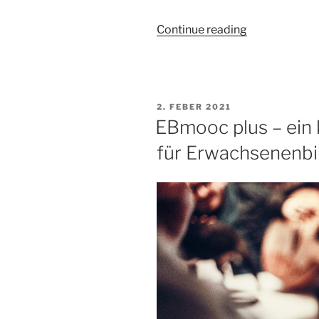
„Der
Continue reading
EBmooc
geht
in
die
POSTED
2. FEBER 2021
nächste
ON
EBmooc plus – ein 
Runde!“
für Erwachsenenbi