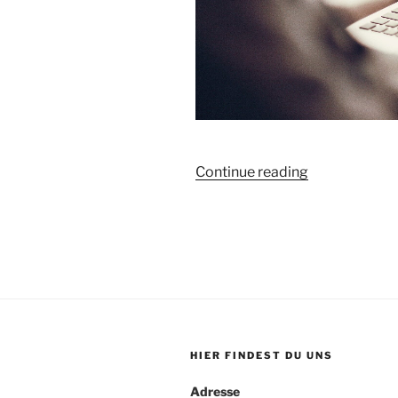
„EBmooc
Continue reading
plus
–
ein
kostenloser
Onlinekurs
für
Erwachsenenb
HIER FINDEST DU UNS
Adresse