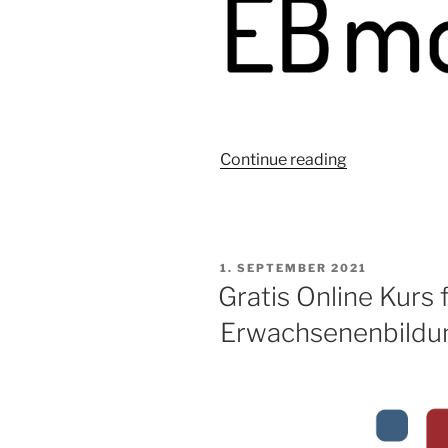
„Begleitgrup
Continue reading
zum
EBmooc“
POSTED
1. SEPTEMBER 2021
ON
Gratis Online Kurs 
Erwachsenenbildu