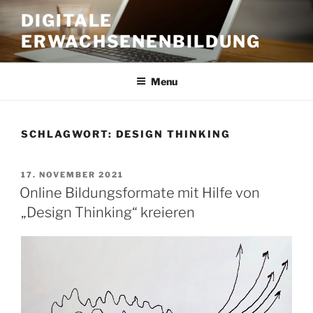
Skip
DIGITALE
to
ERWACHSENENBILDUNG
content
Menu
SCHLAGWORT:
DESIGN THINKING
POSTED
17. NOVEMBER 2021
ON
Online Bildungsformate mit Hilfe von
„Design Thinking“ kreieren