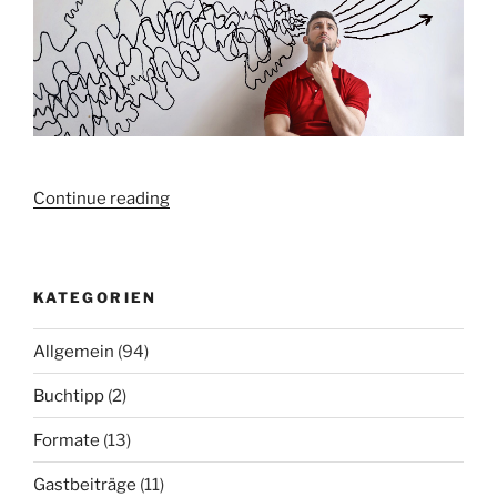
„Online
Continue reading
Bildungsformate
mit
Hilfe
KATEGORIEN
von
„Design
Allgemein
(94)
Thinking“
kreieren“
Buchtipp
(2)
Formate
(13)
Gastbeiträge
(11)