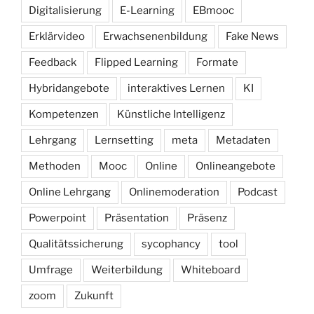
Digitalisierung
E-Learning
EBmooc
Erklärvideo
Erwachsenenbildung
Fake News
Feedback
Flipped Learning
Formate
Hybridangebote
interaktives Lernen
KI
Kompetenzen
Künstliche Intelligenz
Lehrgang
Lernsetting
meta
Metadaten
Methoden
Mooc
Online
Onlineangebote
Online Lehrgang
Onlinemoderation
Podcast
Powerpoint
Präsentation
Präsenz
Qualitätssicherung
sycophancy
tool
Umfrage
Weiterbildung
Whiteboard
zoom
Zukunft