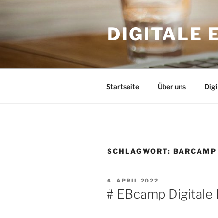
Skip
to
DIGITALE
content
Startseite
Über uns
Dig
SCHLAGWORT:
BARCAMP
POSTED
6. APRIL 2022
ON
# EBcamp Digitale