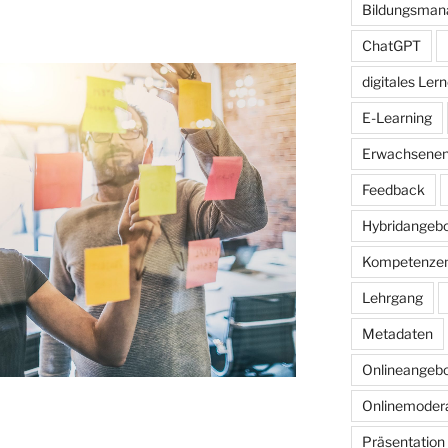
Bildungsma
ChatGPT
digitales Ler
E-Learning
Erwachsenen
Feedback
Hybridangeb
Kompetenze
Lehrgang
Metadaten
Onlineangeb
Onlinemodera
Präsentation