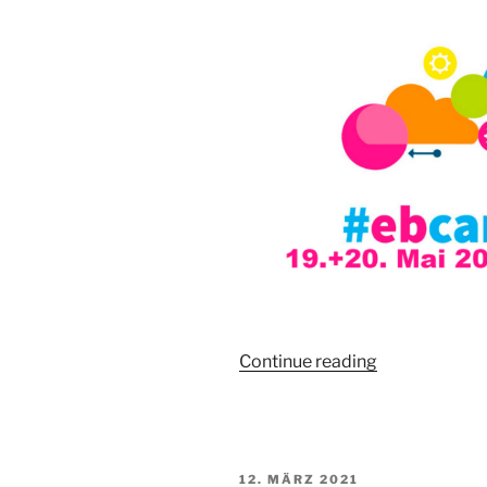
„#
Continue reading
EBcamp
Digitale
Entwicklung“
POSTED
12. MÄRZ 2021