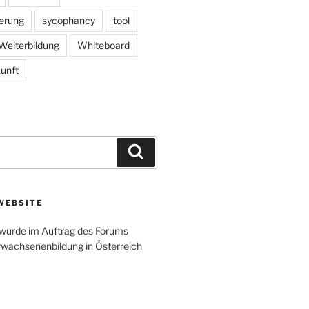
herung
sycophancy
tool
Weiterbildung
Whiteboard
unft
Search
WEBSITE
wurde im Auftrag des Forums
rwachsenenbildung in Österreich