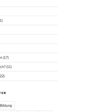
1)
en
(17)
ich?
(11)
22)
TER
Bildung