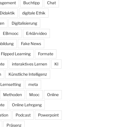
nagement
Buchtipp
Chat
Didaktik
digitale Ethik
nen
Digitalisierung
EBmooc
Erklärvideo
bildung
Fake News
Flipped Learning
Formate
ote
interaktives Lernen
KI
n
Künstliche Intelligenz
Lernsetting
meta
Methoden
Mooc
Online
ote
Online Lehrgang
tion
Podcast
Powerpoint
Präsenz