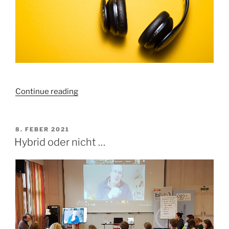
„Podcasts
Continue reading
als
Bildungsangebote
oder
POSTED
8. FEBER 2021
ON
wie
Hybrid oder nicht …
elternweb2go
zum
Podcast
wurde“