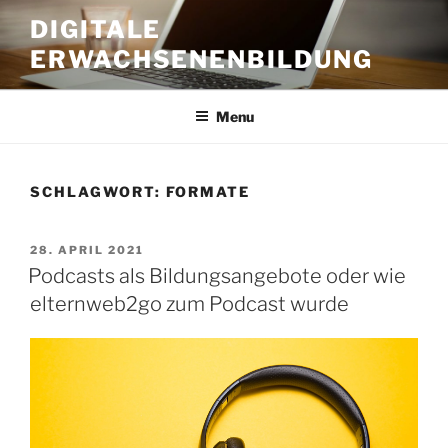
Skip
DIGITALE
to
ERWACHSENENBILDUNG
content
Menu
SCHLAGWORT:
FORMATE
POSTED
28. APRIL 2021
ON
Podcasts als Bildungsangebote oder wie
elternweb2go zum Podcast wurde