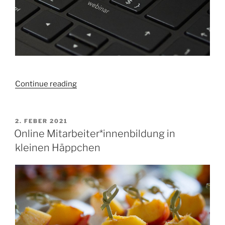
„Webinar
Continue reading
ist
nicht
gleich
POSTED
2. FEBER 2021
ON
Webinar:
Online Mitarbeiter*innenbildung in
Live-
kleinen Häppchen
Online-
Formate
im
Überblick“