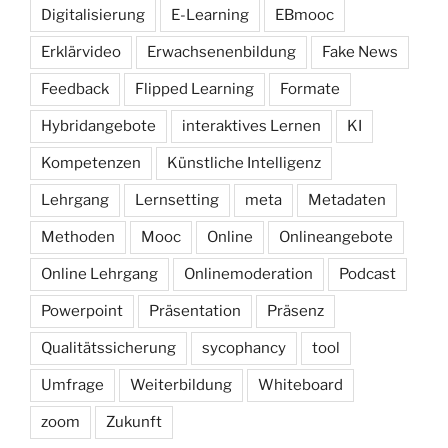
Digitalisierung
E-Learning
EBmooc
Erklärvideo
Erwachsenenbildung
Fake News
Feedback
Flipped Learning
Formate
Hybridangebote
interaktives Lernen
KI
Kompetenzen
Künstliche Intelligenz
Lehrgang
Lernsetting
meta
Metadaten
Methoden
Mooc
Online
Onlineangebote
Online Lehrgang
Onlinemoderation
Podcast
Powerpoint
Präsentation
Präsenz
Qualitätssicherung
sycophancy
tool
Umfrage
Weiterbildung
Whiteboard
zoom
Zukunft