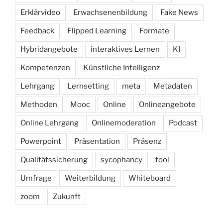
Erklärvideo
Erwachsenenbildung
Fake News
Feedback
Flipped Learning
Formate
Hybridangebote
interaktives Lernen
KI
Kompetenzen
Künstliche Intelligenz
Lehrgang
Lernsetting
meta
Metadaten
Methoden
Mooc
Online
Onlineangebote
Online Lehrgang
Onlinemoderation
Podcast
Powerpoint
Präsentation
Präsenz
Qualitätssicherung
sycophancy
tool
Umfrage
Weiterbildung
Whiteboard
zoom
Zukunft