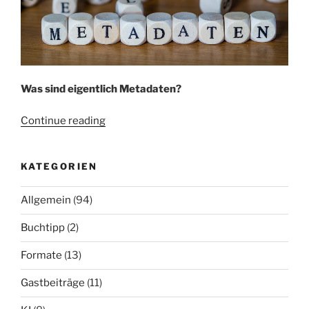
Was sind eigentlich Metadaten?
„Begriffe
Continue reading
aus
der
KATEGORIEN
digitalen
Welt
Allgemein
(94)
1“
Buchtipp
(2)
Formate
(13)
Gastbeiträge
(11)