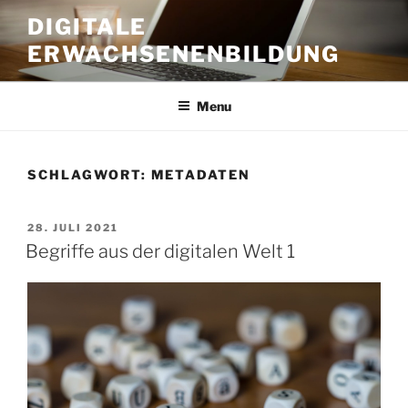
Skip
DIGITALE
to
ERWACHSENENBILDUNG
content
Menu
SCHLAGWORT:
METADATEN
POSTED
28. JULI 2021
ON
Begriffe aus der digitalen Welt 1