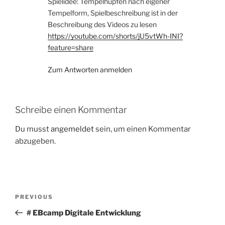
Spielidee: Tempelhüpfen nach eigener
Tempelform, Spielbeschreibung ist in der
Beschreibung des Videos zu lesen
https://youtube.com/shorts/jU5vtWh-INI?
feature=share
Zum Antworten anmelden
Schreibe einen Kommentar
Du musst
angemeldet
sein, um einen Kommentar
abzugeben.
Beitragsnavigation
Previous
PREVIOUS
Post
# EBcamp Digitale Entwicklung