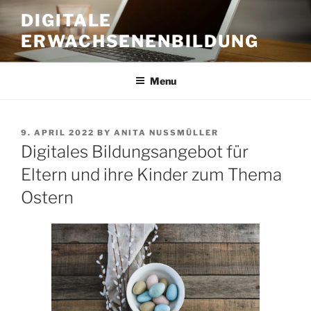
Skip
DIGITALE
to
ERWACHSENENBILDUNG
content
Menu
POSTED
9. APRIL 2022
BY
ANITA NUSSMÜLLER
ON
Digitales Bildungsangebot für
Eltern und ihre Kinder zum Thema
Ostern