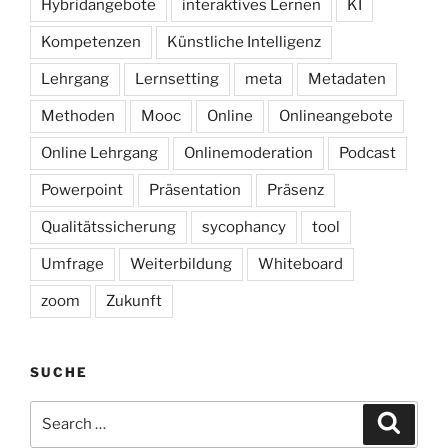
Hybridangebote
interaktives Lernen
KI
Kompetenzen
Künstliche Intelligenz
Lehrgang
Lernsetting
meta
Metadaten
Methoden
Mooc
Online
Onlineangebote
Online Lehrgang
Onlinemoderation
Podcast
Powerpoint
Präsentation
Präsenz
Qualitätssicherung
sycophancy
tool
Umfrage
Weiterbildung
Whiteboard
zoom
Zukunft
SUCHE
Search
Search
for: