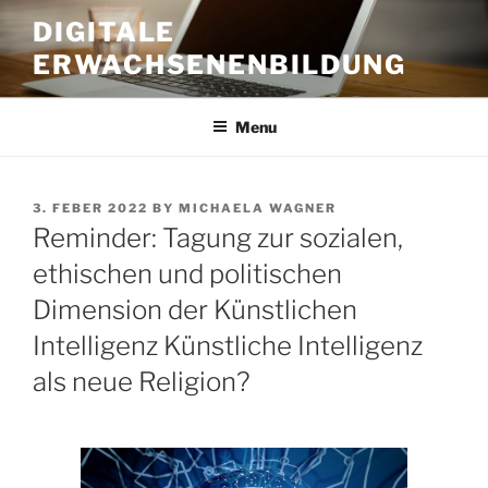
Skip
DIGITALE
to
ERWACHSENENBILDUNG
content
Menu
POSTED
3. FEBER 2022
BY
MICHAELA WAGNER
ON
Reminder: Tagung zur sozialen,
ethischen und politischen
Dimension der Künstlichen
Intelligenz Künstliche Intelligenz
als neue Religion?