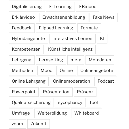
Digitalisierung
E-Learning
EBmooc
Erklärvideo
Erwachsenenbildung
Fake News
Feedback
Flipped Learning
Formate
Hybridangebote
interaktives Lernen
KI
Kompetenzen
Künstliche Intelligenz
Lehrgang
Lernsetting
meta
Metadaten
Methoden
Mooc
Online
Onlineangebote
Online Lehrgang
Onlinemoderation
Podcast
Powerpoint
Präsentation
Präsenz
Qualitätssicherung
sycophancy
tool
Umfrage
Weiterbildung
Whiteboard
zoom
Zukunft