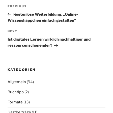
Beitragsnavigation
Previous
PREVIOUS
Post
Kostenlose Weiterbildung: „Online-
Wissenshäppchen einfach gestalten“
Next
NEXT
Post
Ist digitales Lernen wirklich nachhaltiger und
ressourcenschonender?
KATEGORIEN
Allgemein
(94)
Buchtipp
(2)
Formate
(13)
Gastbeiträge
(11)