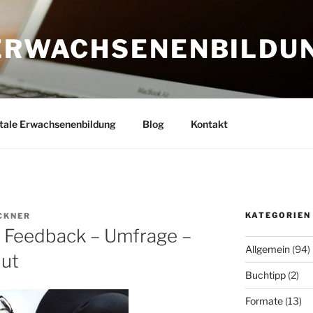
 ERWACHSENENBILDU
itale Erwachsenenbildung
Blog
Kontakt
KATEGORIEN
CKNER
 Feedback – Umfrage –
Allgemein
(94)
Hut
Buchtipp
(2)
Formate
(13)