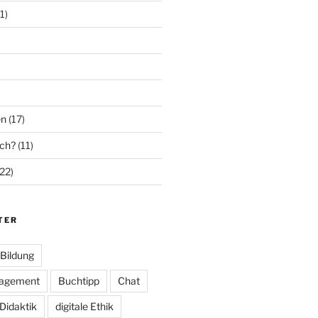
1)
en
(17)
ich?
(11)
22)
TER
Bildung
nagement
Buchtipp
Chat
Didaktik
digitale Ethik