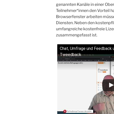
genannten Kanäle in einer Oberf
Teilnehmer*innen den Vorteil ha
Browserfenster arbeiten müsse
Diensten. Neben den kostenpfli
umfangreiche kostenfreie Lize
zusammengefasst ist.
Chat, Umfrage und Feedback u
Tweedback