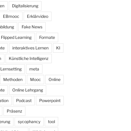
nen
Digitalisierung
EBmooc
Erklärvideo
bildung
Fake News
Flipped Learning
Formate
ote
interaktives Lernen
KI
n
Künstliche Intelligenz
Lernsetting
meta
Methoden
Mooc
Online
ote
Online Lehrgang
tion
Podcast
Powerpoint
Präsenz
herung
sycophancy
tool