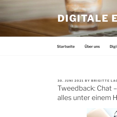
Skip
to
DIGITALE
content
Startseite
Über uns
Dig
POSTED
30. JUNI 2021
BY
BRIGITTE LA
ON
Tweedback: Chat –
alles unter einem 