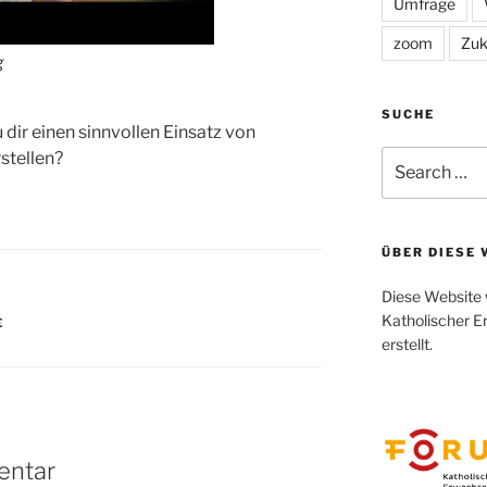
Umfrage
zoom
Zuk
g
SUCHE
dir einen sinnvollen Einsatz von
stellen?
Search
for:
ÜBER DIESE 
Diese Website 
Katholischer E
E
erstellt.
entar