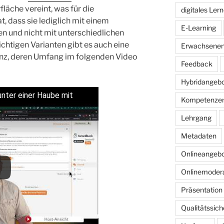
läche vereint, was für die
digitales Ler
t, dass sie lediglich mit einem
E-Learning
n und nicht mit unterschiedlichen
chtigen Varianten gibt es auch eine
Erwachsenen
nz, deren Umfang im folgenden Video
Feedback
Hybridangeb
nter einer Haube mit
Kompetenze
Lehrgang
Metadaten
Onlineangeb
Onlinemodera
Präsentation
Qualitätssic