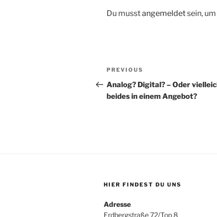
Du musst
angemeldet
sein, u
Beitragsnavigation
Previous
PREVIOUS
Post
Analog? Digital? – Oder viellei
beides in einem Angebot?
HIER FINDEST DU UNS
Adresse
Erdbergstraße 72/Top 8