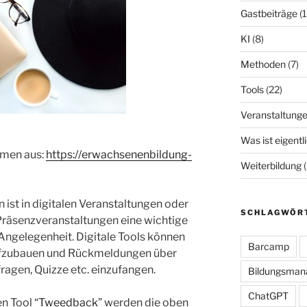
Gastbeiträge
(1
KI
(8)
Methoden
(7)
Tools
(22)
Veranstaltung
Was ist eigentl
mmen aus:
https://erwachsenenbildung-
Weiterbildung
(
ist in digitalen Veranstaltungen oder
SCHLAGWÖR
räsenzveranstaltungen eine wichtige
Angelegenheit. Digitale Tools können
Barcamp
aufzubauen und Rückmeldungen über
agen, Quizze etc. einzufangen.
Bildungsma
ChatGPT
 Tool “
Tweedback
” werden die oben