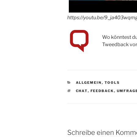
https://youtu.be/9_ja403wqm
Wo könntest du 
Tweedback vor
CATEGORIES
ALLGEMEIN
,
TOOLS
TAGS
CHAT
,
FEEDBACK
,
UMFRAG
Schreibe einen Komm