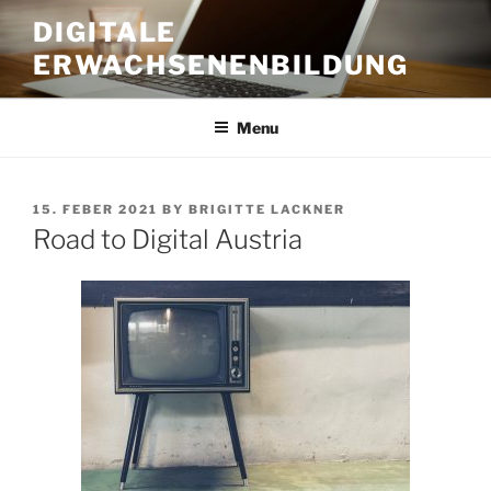
Skip
DIGITALE
to
ERWACHSENENBILDUNG
content
Menu
POSTED
15. FEBER 2021
BY
BRIGITTE LACKNER
ON
Road to Digital Austria