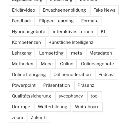
Erklärvideo
Erwachsenenbildung
Fake News
Feedback
Flipped Learning
Formate
Hybridangebote
interaktives Lernen
KI
Kompetenzen
Künstliche Intelligenz
Lehrgang
Lernsetting
meta
Metadaten
Methoden
Mooc
Online
Onlineangebote
Online Lehrgang
Onlinemoderation
Podcast
Powerpoint
Präsentation
Präsenz
Qualitätssicherung
sycophancy
tool
Umfrage
Weiterbildung
Whiteboard
zoom
Zukunft