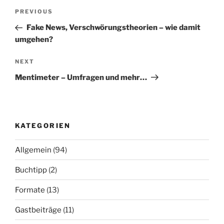
Beitragsnavigation
Previous
PREVIOUS
Post
Fake News, Verschwörungstheorien – wie damit
umgehen?
Next
NEXT
Post
Mentimeter – Umfragen und mehr…
KATEGORIEN
Allgemein
(94)
Buchtipp
(2)
Formate
(13)
Gastbeiträge
(11)