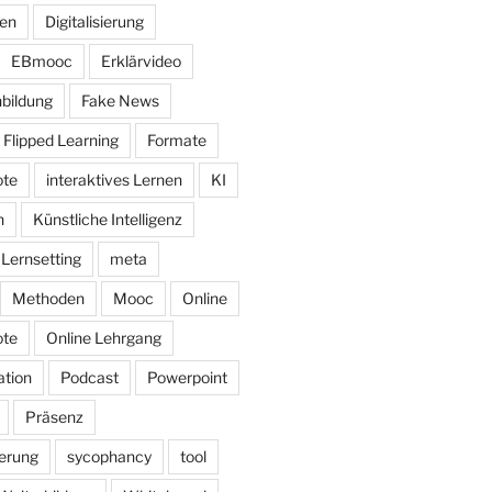
nen
Digitalisierung
EBmooc
Erklärvideo
bildung
Fake News
Flipped Learning
Formate
ote
interaktives Lernen
KI
n
Künstliche Intelligenz
Lernsetting
meta
Methoden
Mooc
Online
ote
Online Lehrgang
tion
Podcast
Powerpoint
Präsenz
herung
sycophancy
tool