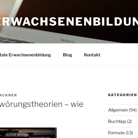
 ERWACHSENENBILDU
itale Erwachsenenbildung
Blog
Kontakt
KATEGORIEN
LACKNER
wörungstheorien – wie
Allgemein
(94)
Buchtipp
(2)
Formate
(13)