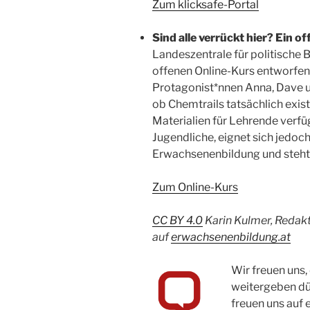
Zum klicksafe-Portal
Sind alle verrückt hier? Ein 
Landeszentrale für politische
offenen Online-Kurs entworfe
Protagonist*nnen Anna, Dave u
ob Chemtrails tatsächlich exis
Materialien für Lehrende verfüg
Jugendliche, eignet sich jedoch
Erwachsenenbildung und steht
Zum Online-Kurs
CC BY 4.0
Karin Kulmer, Redakt
auf
erwachsenenbildung.at
Wir freuen uns,
weitergeben dür
freuen uns auf 