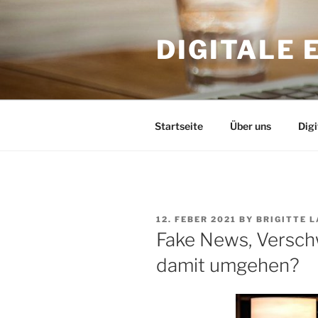
Skip
to
DIGITALE
content
Startseite
Über uns
Dig
POSTED
12. FEBER 2021
BY
BRIGITTE 
ON
Fake News, Versch
damit umgehen?