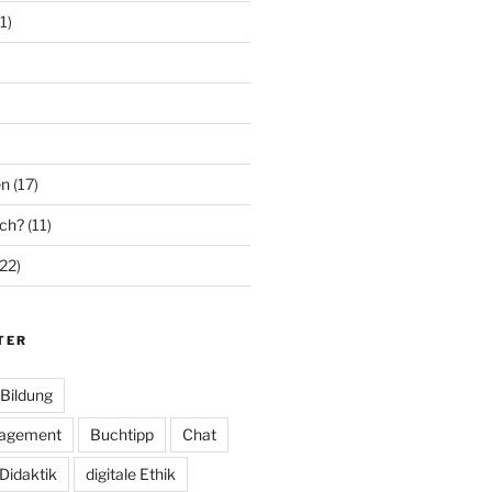
1)
en
(17)
ich?
(11)
22)
TER
Bildung
nagement
Buchtipp
Chat
Didaktik
digitale Ethik