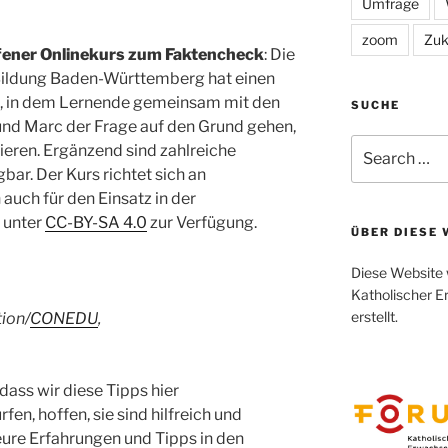
Umfrage
zoom
Zuk
offener Onlinekurs zum Faktencheck
: Die
 Bildung Baden-Württemberg hat einen
n, in dem Lernende gemeinsam mit den
SUCHE
nd Marc der Frage auf den Grund gehen,
Search
tieren. Ergänzend sind zahlreiche
for:
bar. Der Kurs richtet sich an
 auch für den Einsatz in der
 unter
CC-BY-SA 4.0
zur Verfügung.
ÜBER DIESE 
Diese Website 
Katholischer E
erstellt.
ion/
CONEDU
,
 dass wir diese Tipps hier
fen, hoffen, sie sind hilfreich und
eure Erfahrungen und Tipps in den