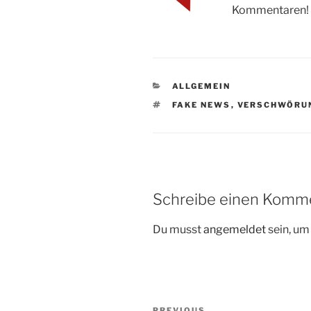
Kommentaren!
CATEGORIES
ALLGEMEIN
TAGS
FAKE NEWS
,
VERSCHWÖRU
Schreibe einen Komm
Du musst
angemeldet
sein, u
Beitragsnavigation
PREVIOUS