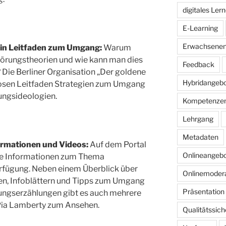
digitales Ler
E-Learning
Erwachsenen
ein Leitfaden zum Umgang:
Warum
rungstheorien und wie kann man dies
Feedback
 Die Berliner Organisation „Der goldene
Hybridangeb
nlosen Leitfaden Strategien zum Umgang
ngsideologien.
Kompetenze
Lehrgang
Metadaten
rmationen und Videos:
Auf dem Portal
Onlineangeb
che Informationen zum Thema
rfügung. Neben einem Überblick über
Onlinemodera
n, Infoblättern und Tipps zum Umgang
Präsentation
ngserzählungen gibt es auch mehrere
 Pia Lamberty zum Ansehen.
Qualitätssic