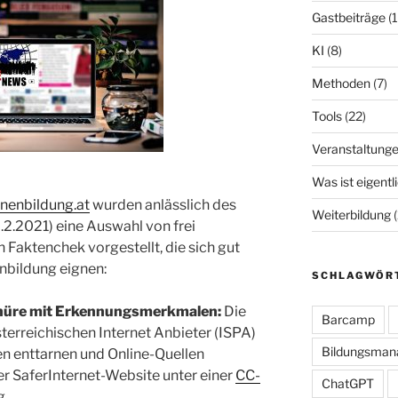
Gastbeiträge
(1
KI
(8)
Methoden
(7)
Tools
(22)
Veranstaltung
Was ist eigentl
enbildung.at
wurden anlässlich des
Weiterbildung
(
.2.2021) eine Auswahl von frei
 Faktenchek vorgestellt, die sich gut
nbildung eignen:
SCHLAGWÖR
chüre mit Erkennungsmerkmalen:
Die
Barcamp
erreichischen Internet Anbieter (ISPA)
Bildungsma
n enttarnen und Online-Quellen
der SaferInternet-Website unter einer
CC-
ChatGPT
g.