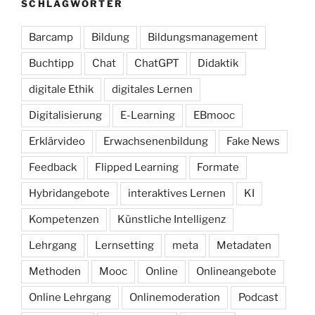
SCHLAGWÖRTER
Barcamp
Bildung
Bildungsmanagement
Buchtipp
Chat
ChatGPT
Didaktik
digitale Ethik
digitales Lernen
Digitalisierung
E-Learning
EBmooc
Erklärvideo
Erwachsenenbildung
Fake News
Feedback
Flipped Learning
Formate
Hybridangebote
interaktives Lernen
KI
Kompetenzen
Künstliche Intelligenz
Lehrgang
Lernsetting
meta
Metadaten
Methoden
Mooc
Online
Onlineangebote
Online Lehrgang
Onlinemoderation
Podcast