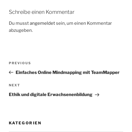
Schreibe einen Kommentar
Du musst
angemeldet
sein, um einen Kommentar
abzugeben.
Beitragsnavigation
Previous
PREVIOUS
Post
Einfaches Online Mindmapping mit TeamMapper
Next
NEXT
Post
Ethik und digitale Erwachsenenbildung
KATEGORIEN