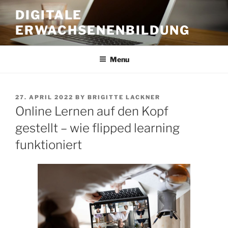
Skip
DIGITALE
to
ERWACHSENENBILDUNG
content
Menu
POSTED
27. APRIL 2022
BY
BRIGITTE LACKNER
ON
Online Lernen auf den Kopf
gestellt – wie flipped learning
funktioniert