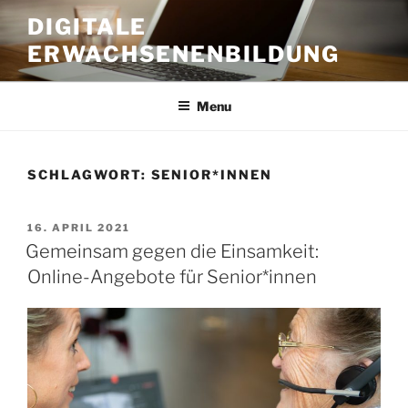
Skip
DIGITALE
to
ERWACHSENENBILDUNG
content
Menu
SCHLAGWORT:
SENIOR*INNEN
POSTED
16. APRIL 2021
ON
Gemeinsam gegen die Einsamkeit:
Online-Angebote für Senior*innen