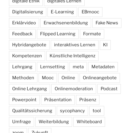
digitale Ethik
digitales Lernen
Digitalisierung
E-Learning
EBmooc
Erklärvideo
Erwachsenenbildung
Fake News
Feedback
Flipped Learning
Formate
Hybridangebote
interaktives Lernen
KI
Kompetenzen
Künstliche Intelligenz
Lehrgang
Lernsetting
meta
Metadaten
Methoden
Mooc
Online
Onlineangebote
Online Lehrgang
Onlinemoderation
Podcast
Powerpoint
Präsentation
Präsenz
Qualitätssicherung
sycophancy
tool
Umfrage
Weiterbildung
Whiteboard
zoom
Zukunft