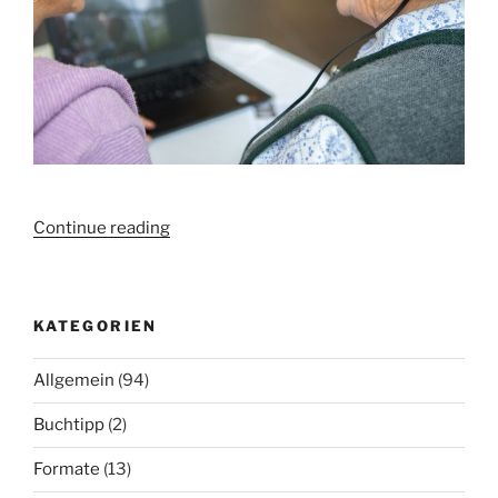
„Gemeinsam
Continue reading
gegen
die
Einsamkeit:
KATEGORIEN
Online-
Angebote
Allgemein
(94)
für
Senior*innen“
Buchtipp
(2)
Formate
(13)