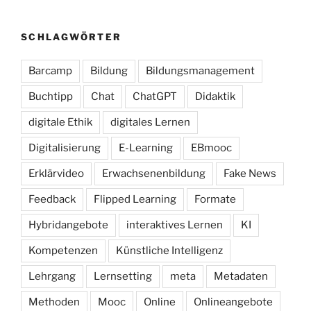
SCHLAGWÖRTER
Barcamp
Bildung
Bildungsmanagement
Buchtipp
Chat
ChatGPT
Didaktik
digitale Ethik
digitales Lernen
Digitalisierung
E-Learning
EBmooc
Erklärvideo
Erwachsenenbildung
Fake News
Feedback
Flipped Learning
Formate
Hybridangebote
interaktives Lernen
KI
Kompetenzen
Künstliche Intelligenz
Lehrgang
Lernsetting
meta
Metadaten
Methoden
Mooc
Online
Onlineangebote