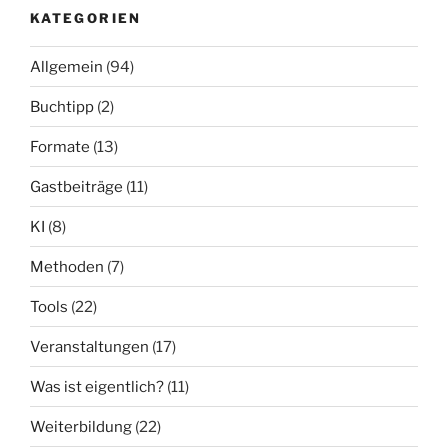
KATEGORIEN
Kompass
in
Allgemein
(94)
der
VUCA-
Buchtipp
(2)
Welt
–
Formate
(13)
Eindrücke
Gastbeiträge
(11)
von
der
KI
(8)
LEARNTEC
2025“
Methoden
(7)
Tools
(22)
Veranstaltungen
(17)
Was ist eigentlich?
(11)
Weiterbildung
(22)