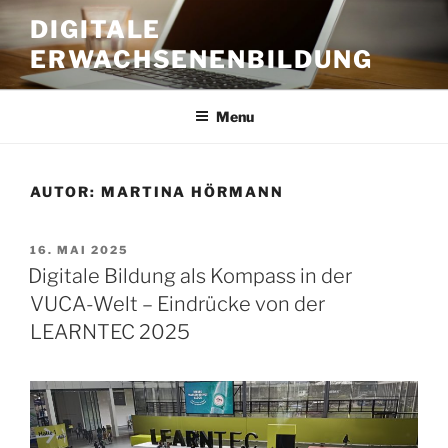
Skip
DIGITALE
to
ERWACHSENENBILDUNG
content
Menu
AUTOR:
MARTINA HÖRMANN
POSTED
16. MAI 2025
ON
Digitale Bildung als Kompass in der
VUCA-Welt – Eindrücke von der
LEARNTEC 2025