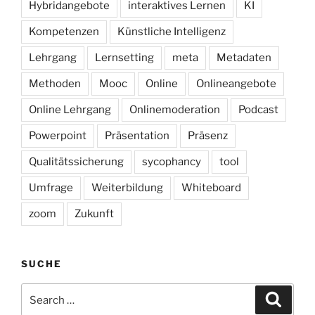
Hybridangebote
interaktives Lernen
KI
Kompetenzen
Künstliche Intelligenz
Lehrgang
Lernsetting
meta
Metadaten
Methoden
Mooc
Online
Onlineangebote
Online Lehrgang
Onlinemoderation
Podcast
Powerpoint
Präsentation
Präsenz
Qualitätssicherung
sycophancy
tool
Umfrage
Weiterbildung
Whiteboard
zoom
Zukunft
SUCHE
Search
Search
for: