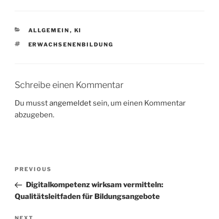
CATEGORIES
ALLGEMEIN
,
KI
TAGS
ERWACHSENENBILDUNG
Schreibe einen Kommentar
Du musst
angemeldet
sein, um einen Kommentar
abzugeben.
Beitragsnavigation
Previous
PREVIOUS
Post
Digitalkompetenz wirksam vermitteln:
Qualitätsleitfaden für Bildungsangebote
Next
NEXT