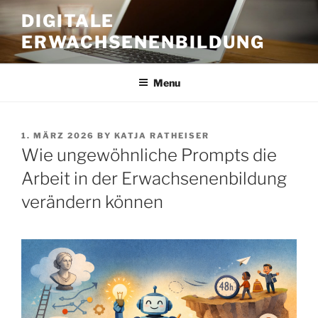
Skip
DIGITALE
to
ERWACHSENENBILDUNG
content
Menu
POSTED
1. MÄRZ 2026
BY
KATJA RATHEISER
ON
Wie ungewöhnliche Prompts die
Arbeit in der Erwachsenenbildung
verändern können