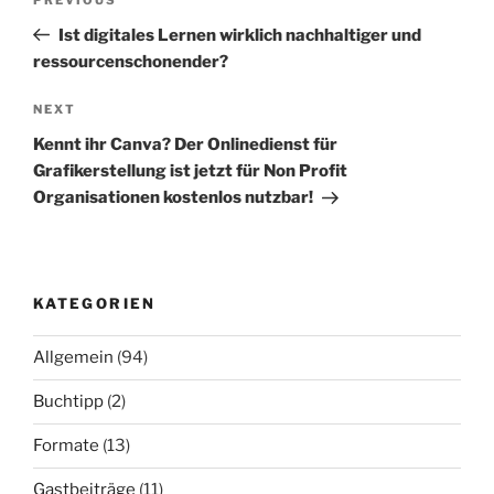
Previous
Post
Ist digitales Lernen wirklich nachhaltiger und
ressourcenschonender?
Next
NEXT
Post
Kennt ihr Canva? Der Onlinedienst für
Grafikerstellung ist jetzt für Non Profit
Organisationen kostenlos nutzbar!
KATEGORIEN
Allgemein
(94)
Buchtipp
(2)
Formate
(13)
Gastbeiträge
(11)