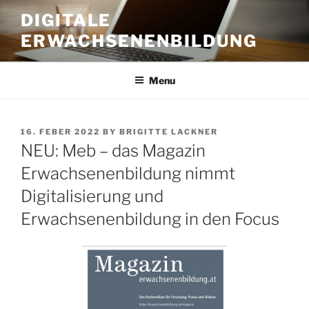
Skip
DIGITALE
to
ERWACHSENENBILDUNG
content
Menu
POSTED
16. FEBER 2022
BY
BRIGITTE LACKNER
ON
NEU: Meb – das Magazin
Erwachsenenbildung nimmt
Digitalisierung und
Erwachsenenbildung in den Focus