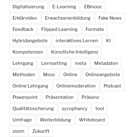
Digitalisierung
E-Learning
EBmooc
Erklärvideo
Erwachsenenbildung
Fake News
Feedback
Flipped Learning
Formate
Hybridangebote
interaktives Lernen
KI
Kompetenzen
Künstliche Intelligenz
Lehrgang
Lernsetting
meta
Metadaten
Methoden
Mooc
Online
Onlineangebote
Online Lehrgang
Onlinemoderation
Podcast
Powerpoint
Präsentation
Präsenz
Qualitätssicherung
sycophancy
tool
Umfrage
Weiterbildung
Whiteboard
zoom
Zukunft