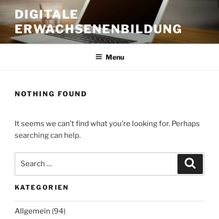
Skip
DIGITALE
to
ERWACHSENENBILDUNG
content
Menu
NOTHING FOUND
It seems we can’t find what you’re looking for. Perhaps
searching can help.
Search
Search
for:
KATEGORIEN
Allgemein
(94)