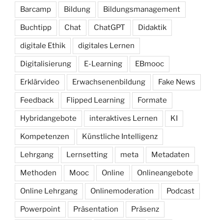
Barcamp
Bildung
Bildungsmanagement
Buchtipp
Chat
ChatGPT
Didaktik
digitale Ethik
digitales Lernen
Digitalisierung
E-Learning
EBmooc
Erklärvideo
Erwachsenenbildung
Fake News
Feedback
Flipped Learning
Formate
Hybridangebote
interaktives Lernen
KI
Kompetenzen
Künstliche Intelligenz
Lehrgang
Lernsetting
meta
Metadaten
Methoden
Mooc
Online
Onlineangebote
Online Lehrgang
Onlinemoderation
Podcast
Powerpoint
Präsentation
Präsenz